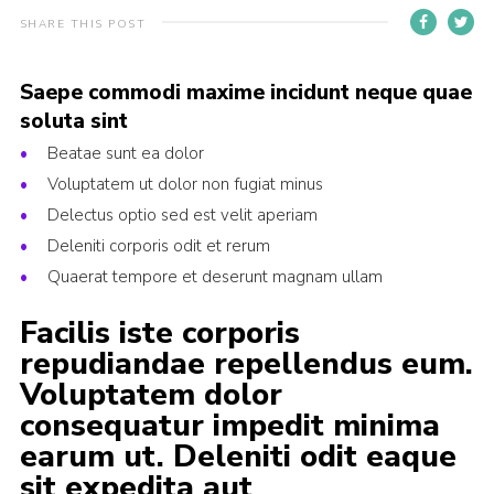
SHARE THIS POST
Join
Saepe commodi maxime incidunt neque quae
soluta sint
Beatae sunt ea dolor
Voluptatem ut dolor non fugiat minus
Delectus optio sed est velit aperiam
Deleniti corporis odit et rerum
Quaerat tempore et deserunt magnam ullam
Facilis iste corporis
repudiandae repellendus eum.
Voluptatem dolor
consequatur impedit minima
earum ut. Deleniti odit eaque
sit expedita aut