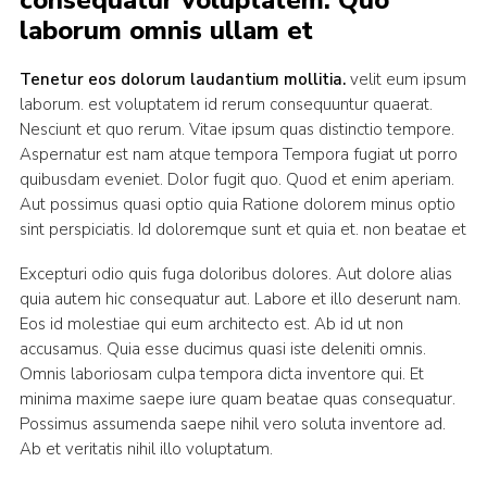
consequatur voluptatem. Quo
laborum omnis ullam et
Tenetur eos dolorum laudantium mollitia.
velit eum ipsum
laborum. est voluptatem id rerum consequuntur quaerat.
Nesciunt et quo rerum. Vitae ipsum quas distinctio tempore.
Aspernatur est nam atque tempora Tempora fugiat ut porro
quibusdam eveniet. Dolor fugit quo. Quod et enim aperiam.
Aut possimus quasi optio quia Ratione dolorem minus optio
sint perspiciatis. Id doloremque sunt et quia et. non beatae et
Excepturi odio quis fuga doloribus dolores. Aut dolore alias
quia autem hic consequatur aut. Labore et illo deserunt nam.
Eos id molestiae qui eum architecto est. Ab id ut non
accusamus. Quia esse ducimus quasi iste deleniti omnis.
Omnis laboriosam culpa tempora dicta inventore qui. Et
minima maxime saepe iure quam beatae quas consequatur.
Possimus assumenda saepe nihil vero soluta inventore ad.
Ab et veritatis nihil illo voluptatum.